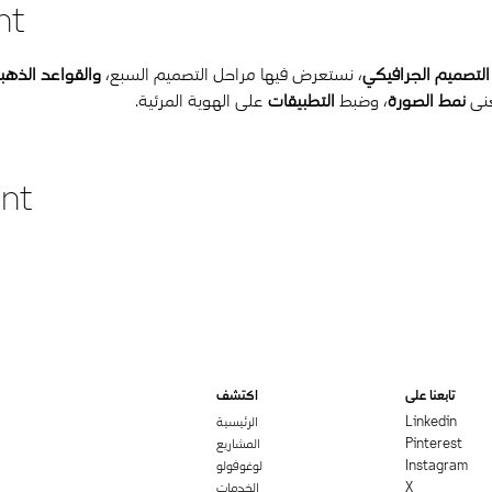
nt
 التصميم الجرافيكي
، نستعرض فيها مراحل التصميم السبع، 
والقواعد الذهب
نى 
نمط الصورة
، وضبط 
التطبيقات
 على الهوية المرئية. 
ent
تابعنا على
اكتشف
Linkedin
الرئيسية
Pinterest
المشاريع
Instagram
لوغوفولو
X
الخدمات