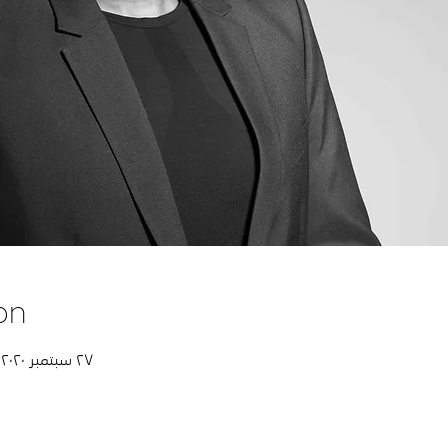
on
٢٧ سبتمبر ٢٠٢٠، ٥:٣٠ م – ٠٦ أكتوبر ٢٠٢٠، ٦:٣٠ م